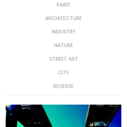
PAINT
ARCHITECTURE
INDUSTRY
NATURE
STREET ART
CITY
REVERSE