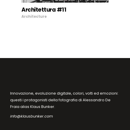
Le
Architettura #11
opzioni
SCEGLI
Architecture
possono
essere
scelte
nella
pagina
del
prodotto
Innovazione, evoluzione digitale, colori, volti ed emozioni:
questi i protagonisti della fotografia di Alessandro De
Fraia alias Klaus Bunker.
info@klausbunker.com