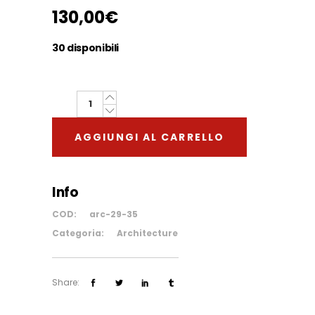
130,00
€
30 disponibili
Architettura
#29
AGGIUNGI AL CARRELLO
quantity
Info
COD:
arc-29-35
Categoria:
Architecture
Share: