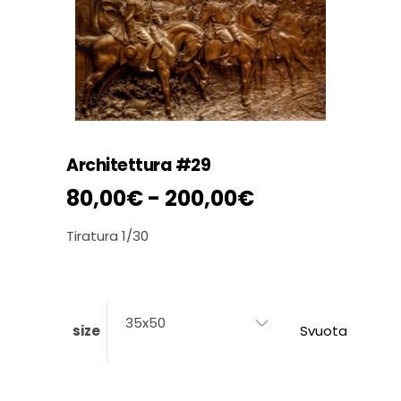
Architettura #29
Fascia
80,00
€
-
200,00
€
di
prezzo:
Tiratura 1/30
da
80,00€
a
200,00€
35x50
size
Svuota