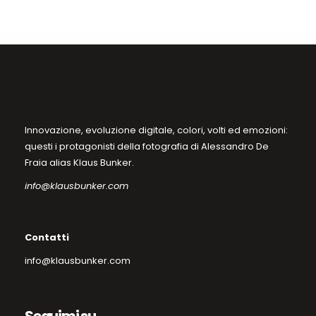
nella
pagina
del
prodotto
Innovazione, evoluzione digitale, colori, volti ed emozioni:
questi i protagonisti della fotografia di Alessandro De
Fraia alias Klaus Bunker.
info@klausbunker.com
Contatti
info@klausbunker.com