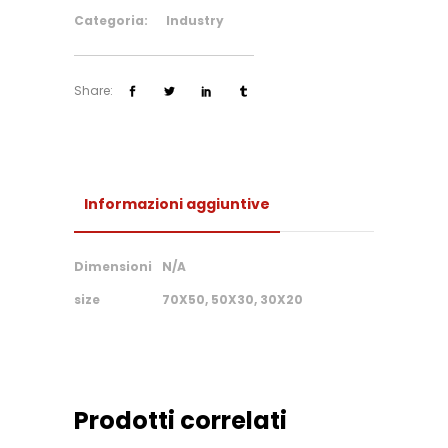
Categoria:
Industry
Share:
Informazioni aggiuntive
Dimensioni
N/A
size
70X50, 50X30, 30X20
Prodotti correlati