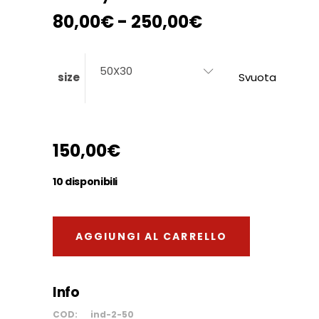
Fascia
80,00
€
-
250,00
€
di
prezzo:
da
50X30
size
Svuota
80,00€
a
250,00€
150,00
€
10 disponibili
AGGIUNGI AL CARRELLO
Info
COD:
ind-2-50