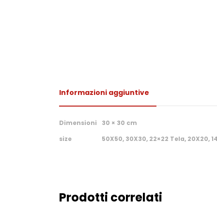
Informazioni aggiuntive
Dimensioni
30 × 30 cm
size
50X50, 30X30, 22×22 Tela, 20X20, 1
Prodotti correlati