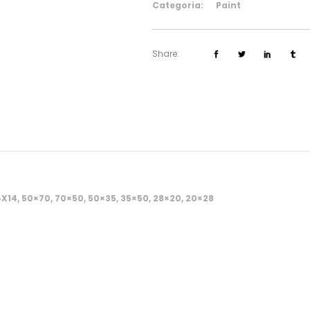
Categoria:
Paint
Share:
4X14, 50×70, 70×50, 50×35, 35×50, 28×20, 20×28