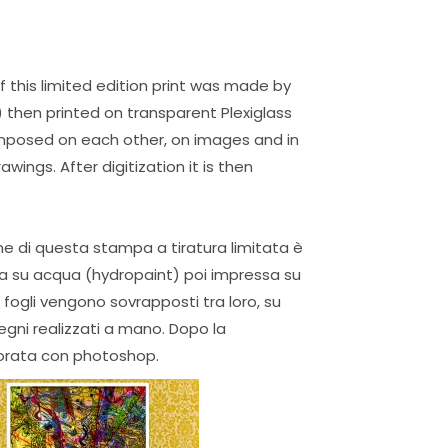
Fascia
di
prezzo:
da
f this limited edition print was made by
100,00€
 then printed on transparent Plexiglass
a
mposed on each other, on images and in
300,00€
ngs. After digitization it is then
ne di questa stampa a tiratura limitata è
ra su acqua (hydropaint) poi impressa su
 i fogli vengono sovrapposti tra loro, su
segni realizzati a mano. Dopo la
borata con photoshop.