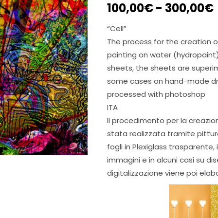
100,00
€
-
300,00
€
“Cell”
The process for the creation o
painting on water (hydropaint)
sheets, the sheets are superi
some cases on hand-made drawi
processed with photoshop
ITA
Il procedimento per la creazio
stata realizzata tramite pittu
fogli in Plexiglass trasparente,
immagini e in alcuni casi su di
digitalizzazione viene poi ela