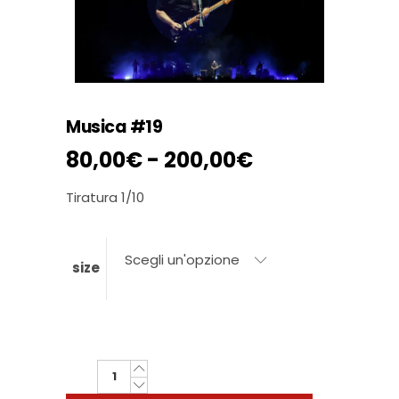
Musica #19
Fascia
80,00
€
-
200,00
€
di
prezzo:
Tiratura 1/10
da
80,00€
Scegli un'opzione
a
size
200,00€
Musica
#19