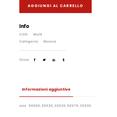
AGGIUNGI AL CARRELLO
quantity
Info
COD:
Mu19
Categoria:
Musica
Share:
Informazioni aggiuntive
size
50X50, 30X30, 20X20, 50X70, 20X30