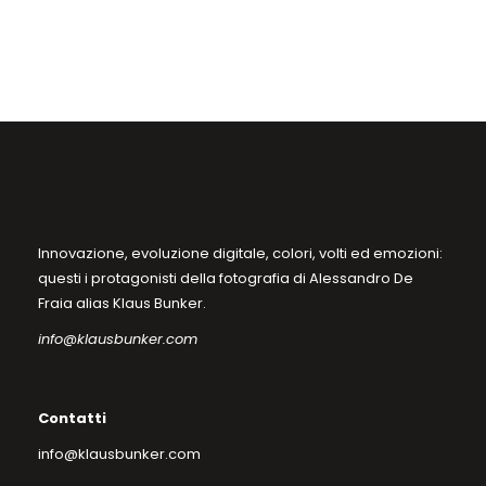
nella
pagina
del
prodotto
Innovazione, evoluzione digitale, colori, volti ed emozioni:
questi i protagonisti della fotografia di Alessandro De
Fraia alias Klaus Bunker.
info@klausbunker.com
Contatti
info@klausbunker.com