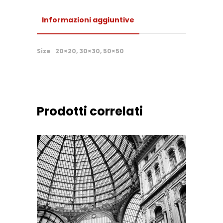
Informazioni aggiuntive
Size
20×20, 30×30, 50×50
Prodotti correlati
Questo