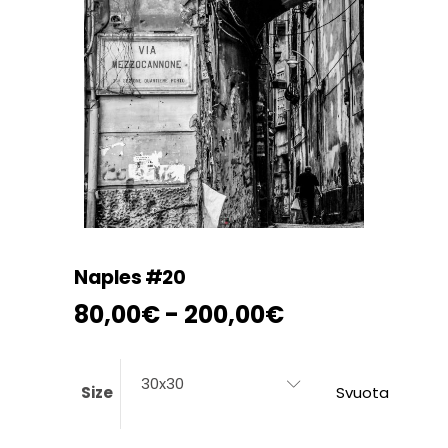
Naples #20
Fascia
80,00
€
-
200,00
€
di
prezzo:
da
30x30
Size
Svuota
80,00€
a