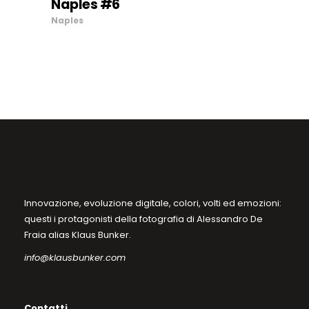
Naples #6
opzioni
SCEGLI
Naples
possono
essere
scelte
nella
pagina
del
prodotto
Innovazione, evoluzione digitale, colori, volti ed emozioni:
questi i protagonisti della fotografia di Alessandro De
Fraia alias Klaus Bunker.
info@klausbunker.com
Contatti