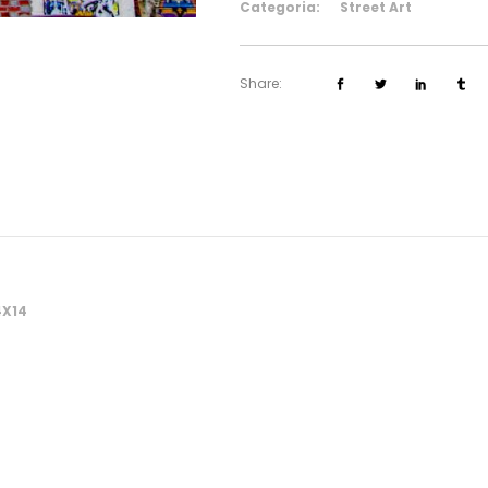
Categoria:
Street Art
Share:
4X14