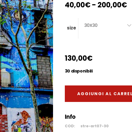
F
40,00
€
-
200,00
€
d
p
d
30X30
size
4
a
2
130,00
€
30 disponibili
AGGIUNGI AL CARRE
Info
COD:
stre-art07-30