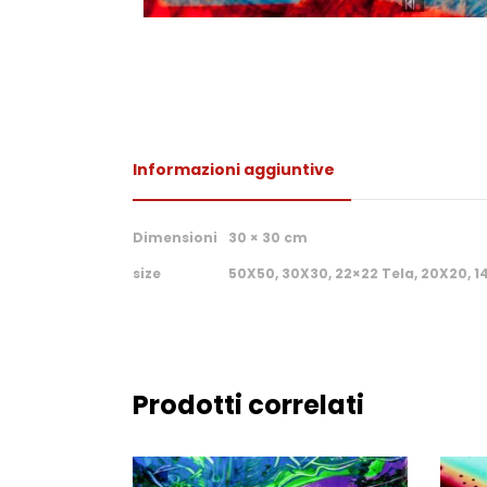
Informazioni aggiuntive
Dimensioni
30 × 30 cm
size
50X50, 30X30, 22×22 Tela, 20X20, 1
Prodotti correlati