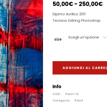
F
50,00
€
-
250,00
€
d
p
Dipinto Acrilico 2011
d
Tecnica: Editing Photoshop
5
a
2
Scegli un'opzione
size
AGGIUNGI AL CARRE
Info
COD:
Paint-12
Categoria:
Paint