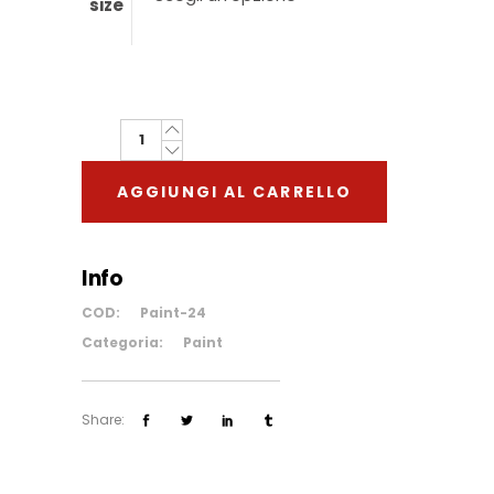
size
Paint
#24
AGGIUNGI AL CARRELLO
quantity
Info
COD:
Paint-24
Categoria:
Paint
Share: