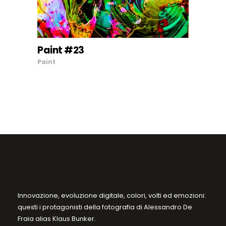
più
varianti.
Le
Paint #23
opzioni
SCEGLI
Paint
possono
essere
scelte
nella
pagina
del
prodotto
Innovazione, evoluzione digitale, colori, volti ed emozioni:
questi i protagonisti della fotografia di Alessandro De
Fraia alias Klaus Bunker.