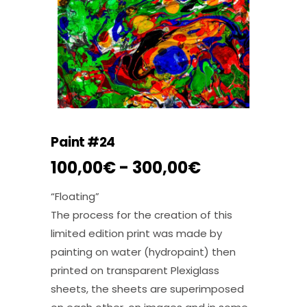
Paint #24
Fascia
100,00
€
-
300,00
€
di
prezzo:
“Floating”
da
The process for the creation of this
100,00€
limited edition print was made by
a
painting on water (hydropaint) then
300,00€
printed on transparent Plexiglass
sheets, the sheets are superimposed