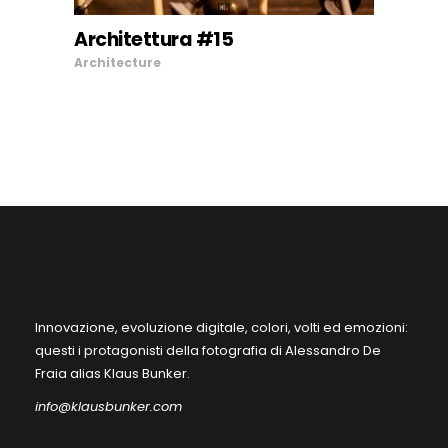
Le
Architettura #15
opzioni
SCEGLI
Architecture
possono
essere
scelte
nella
pagina
del
prodotto
Innovazione, evoluzione digitale, colori, volti ed emozioni:
questi i protagonisti della fotografia di Alessandro De
Fraia alias Klaus Bunker.
info@klausbunker.com