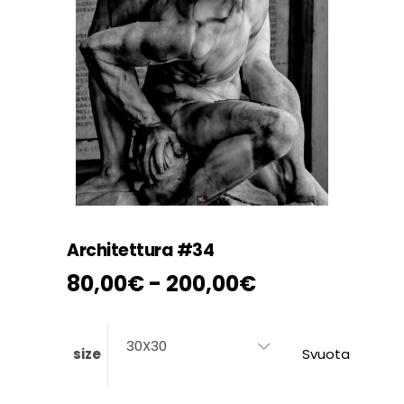
Architettura #34
Fascia
80,00
€
-
200,00
€
di
prezzo:
da
30X30
size
Svuota
80,00€
a