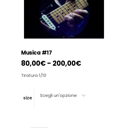
Musica #17
Fascia
80,00
€
-
200,00
€
di
prezzo:
Tiratura 1/10
da
80,00€
Scegli un'opzione
a
size
200,00€