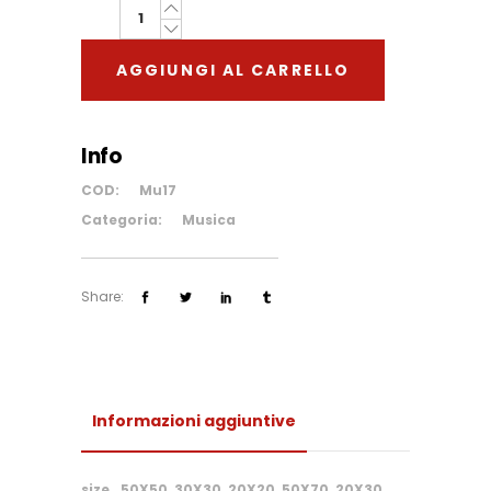
Musica
#17
AGGIUNGI AL CARRELLO
quantity
Info
COD:
Mu17
Categoria:
Musica
Share:
Informazioni aggiuntive
size
50X50, 30X30, 20X20, 50X70, 20X30