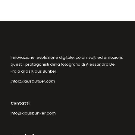
nella
pagina
del
prodotto
Innovazione, evoluzione digitale, colori, volti ed emozioni:
questi i protagonisti della fotografia di Alessandro De
Fraia alias Klaus Bunker.
info@klausbunker.com
Contatti
info@klausbunker.com