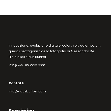
del
prodotto
Innovazione, evoluzione digitale, colori, volti ed emozioni:
questi i protagonisti della fotografia di Alessandro De
Fraia alias Klaus Bunker.
info@klausbunker.com
Contatti
info@klausbunker.com
Seguimi su