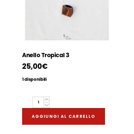
Anello Tropical 3
25,00
€
1 disponibili
Anello
Tropical
AGGIUNGI AL CARRELLO
3
quantity