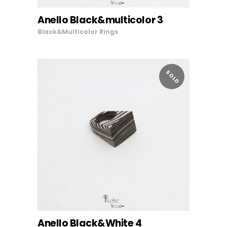
Anello Black&multicolor 3
AGGIUNGI AL CARRELLO
Black&Multicolor
Rings
SOLD
LEGGI TUTTO
Anello Black&White 4