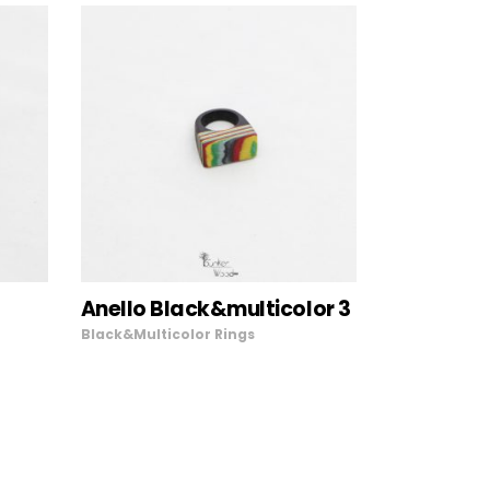
AGGIUNGI AL
Anello Black&multicolor 3
CARRELLO
Black&Multicolor
Rings