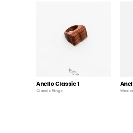
AGGIUNGI AL
Anello Classic 1
Anel
CARRELLO
Classic
Rings
Mexic