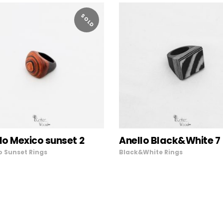
SOLD
LEGGI TUTTO
AGGIUNGI AL
lo Mexico sunset 2
Anello Black&White 7
CARRELLO
o Sunset
Rings
Black&White
Rings