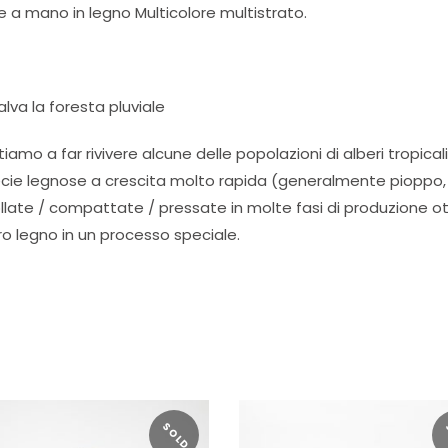
e a mano in legno Multicolore multistrato.
lva la foresta pluviale
amo a far rivivere alcune delle popolazioni di alberi tropicali
pecie legnose a crescita molto rapida (generalmente pioppo, ti
collate / compattate / pressate in molte fasi di produzione o
ro legno in un processo speciale.
SOLD