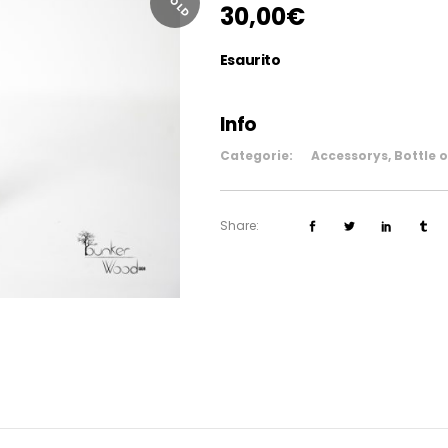
SOLD
30,00
€
Esaurito
Info
Categorie:
Accessorys
,
Bottle 
Share: