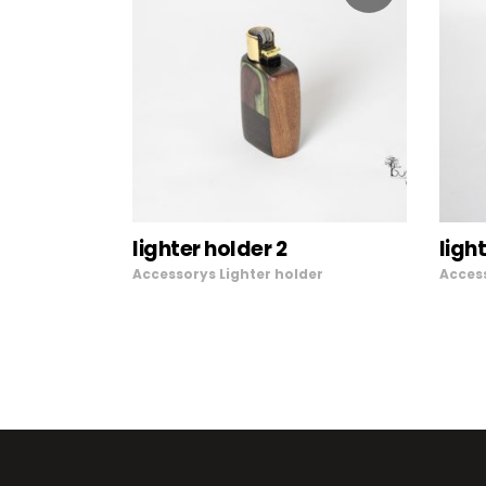
LEGGI TUTTO
lighter holder 2
ligh
Accessorys
Lighter holder
Acces