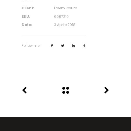
Client:
Lorem ipsum
SKU:
6087210
Date:
3 Aprile 2018
Follow me: