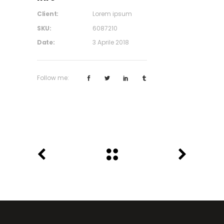
Client:
Lorem ipsum
SKU:
6087210
Date:
3 Aprile 2018
Follow me: