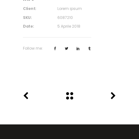
Client:
Lorem ipsum
SKU:
6087210
Date:
5 Aprile 2018
Follow me: